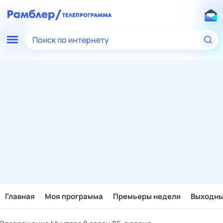
Поиск по интернету
Главная
Моя программа
Премьеры недели
Выходн