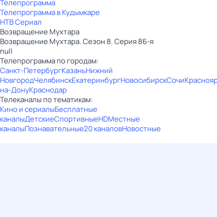
Телепрограмма
Телепрограмма в Кудымкаре
НТВ Сериал
Возвращение Мухтара
Возвращение Мухтара. Сезон 8. Серия 86-я
null
Телепрограмма по городам:
Санкт-Петербург
Казань
Нижний
Новгород
Челябинск
Екатеринбург
Новосибирск
Сочи
Красноя
на-Дону
Краснодар
Телеканалы по тематикам:
Кино и сериалы
Бесплатные
каналы
Детские
Спортивные
HD
Местные
каналы
Познавательные
20 каналов
Новостные