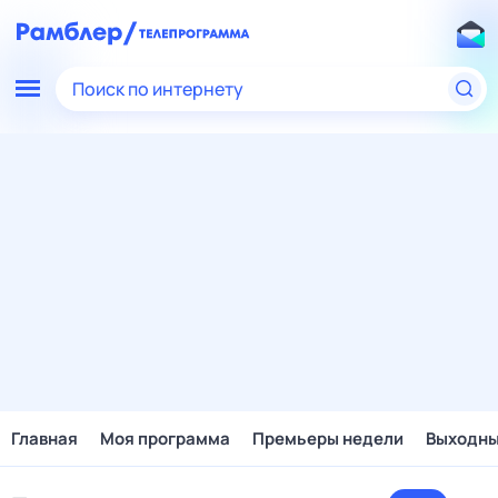
Поиск по интернету
Главная
Моя программа
Премьеры недели
Выходн