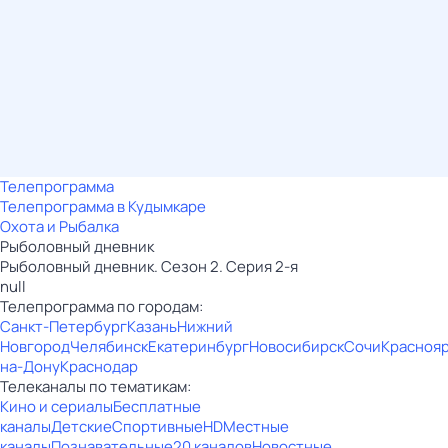
Телепрограмма
Телепрограмма в Кудымкаре
Охота и Рыбалка
Рыболовный дневник
Рыболовный дневник. Сезон 2. Серия 2-я
null
Телепрограмма по городам:
Санкт-Петербург
Казань
Нижний
Новгород
Челябинск
Екатеринбург
Новосибирск
Сочи
Красноя
на-Дону
Краснодар
Телеканалы по тематикам:
Кино и сериалы
Бесплатные
каналы
Детские
Спортивные
HD
Местные
каналы
Познавательные
20 каналов
Новостные