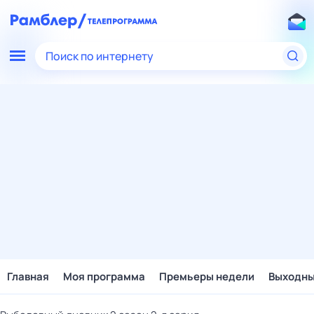
Поиск по интернету
Главная
Моя программа
Премьеры недели
Выходн