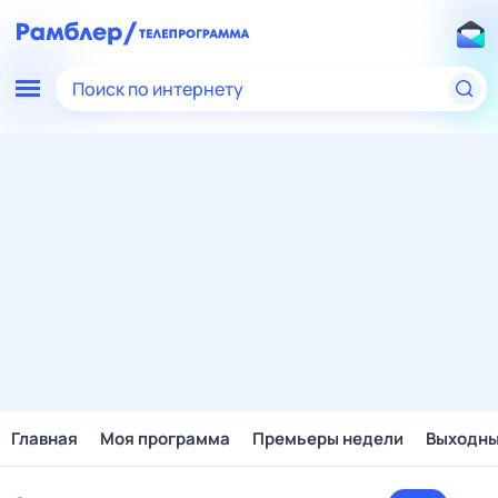
Поиск по интернету
Главная
Моя программа
Премьеры недели
Выходн