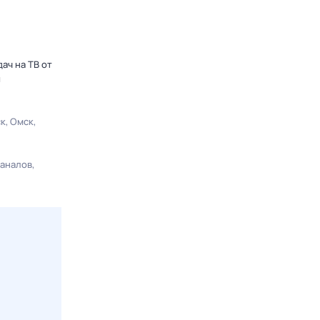
ач на ТВ от
ы
ск
Омск
каналов