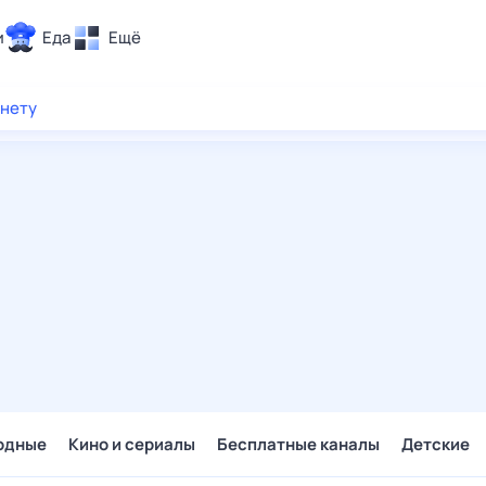
и
Еда
Ещё
Почта
рнету
ия и отдых
Поиск
Погода
ТВ-программа
и и тренды
 ситуации
 вместе
Помощь
одные
Кино и сериалы
Бесплатные каналы
Детские