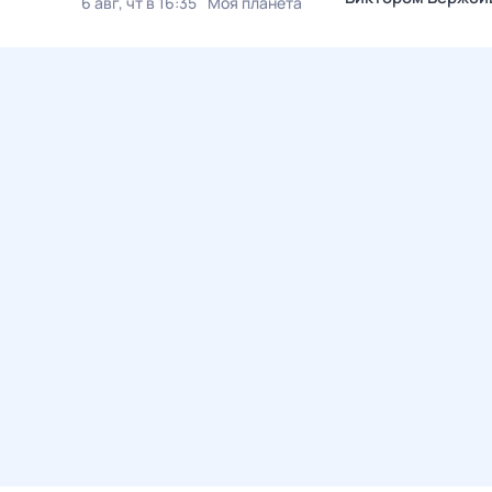
6 авг, чт в 16:35
Моя планета
7 авг, пт в 02:15
ТВ 