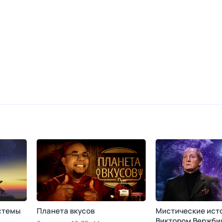
стемы
Планета вкусов
Мистические ист
Виктором Вержби