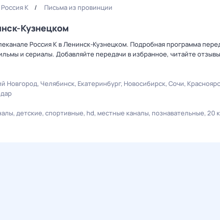
Россия К
Письма из провинции
инск-Кузнецком
леканале Россия К в Ленинск-Кузнецком. Подробная программа перед
льмы и сериалы. Добавляйте передачи в избранное, читайте отзыв
й Новгород
Челябинск
Екатеринбург
Новосибирск
Сочи
Краснояр
одар
налы
детские
спортивные
hd
местные каналы
познавательные
20 