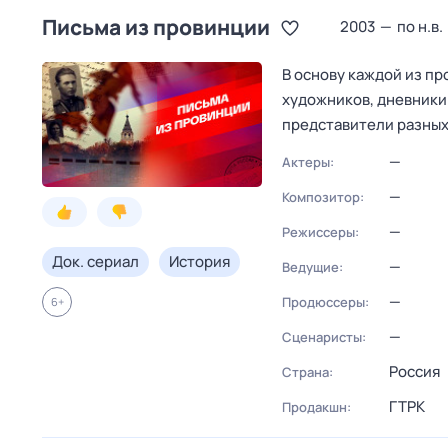
Письма из провинции
2003
—
по н.в.
В основу каждой из п
художников, дневники
представители разных
—
Актеры:
—
Композитор:
—
Режиссеры:
Док. сериал
История
—
Ведущие:
—
Продюссеры:
6
+
—
Сценаристы:
Россия
Страна:
ГТРК
Продакшн: