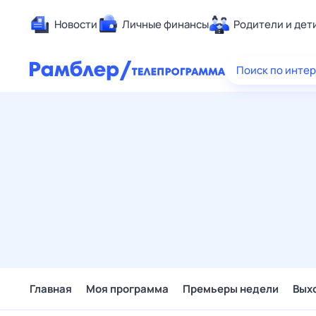
Новости
Личные финансы
Родители и дет
Здоровье
Поиск по инте
Развлечен
Дом и уют
Спорт
Карьера
Авто
Технологи
Жизненные
Сберегаем
Гороскопы
Главная
Моя программа
Премьеры недели
Вых