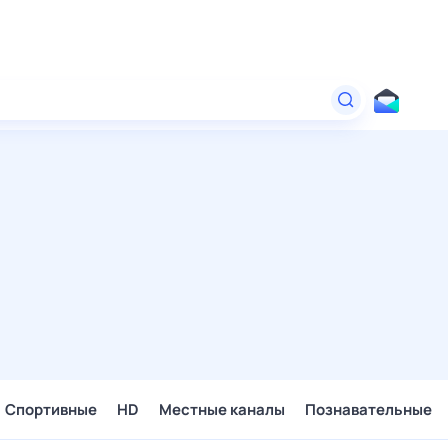
Спортивные
HD
Местные каналы
Познавательные