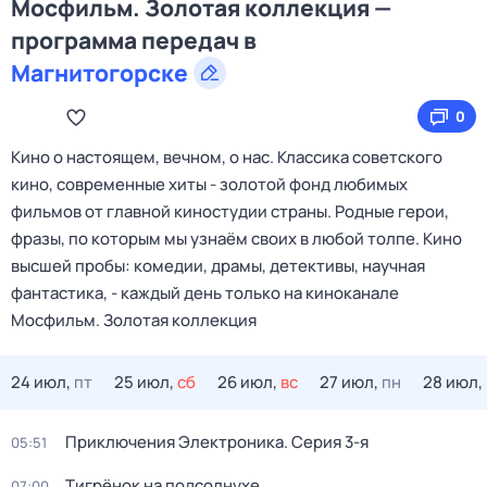
Мосфильм. Золотая коллекция —
программа передач в
Магнитогорске
0
Кино о настоящем, вечном, о нас. Классика советского
кино, современные хиты - золотой фонд любимых
фильмов от главной киностудии страны. Родные герои,
фразы, по которым мы узнаём своих в любой толпе. Кино
высшей пробы: комедии, драмы, детективы, научная
фантастика, - каждый день только на киноканале
Мосфильм. Золотая коллекция
24 июл,
пт
25 июл,
сб
26 июл,
вс
27 июл,
пн
28 июл,
Приключения Электроника
. Серия 3-я
05:51
Тигрёнок на подсолнухе
07:00