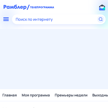
Поиск по интернету
Главная
Моя программа
Премьеры недели
Выходн