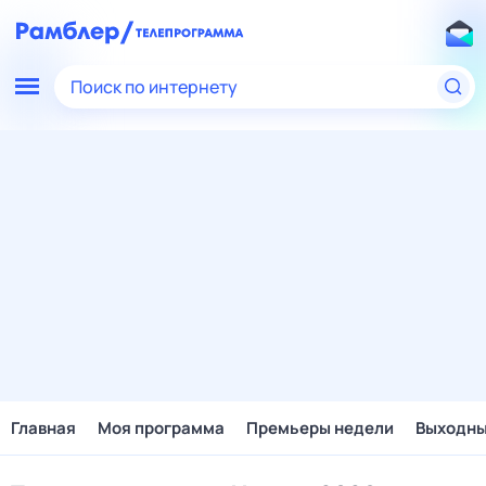
Поиск по интернету
Главная
Моя программа
Премьеры недели
Выходн