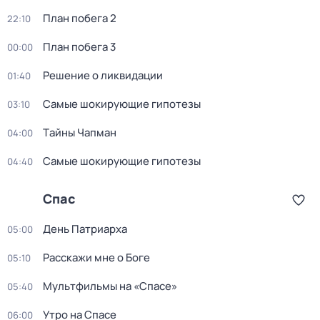
План побега 2
22:10
План побега 3
00:00
Решение о ликвидации
01:40
Самые шoкиpующие гипотезы
03:10
Тaйны Чапман
04:00
Самые шoкиpующие гипотезы
04:40
Спас
День Патриарха
05:00
Расскажи мне о Боге
05:10
Мультфильмы на «Спасе»
05:40
Утро на Спасе
06:00