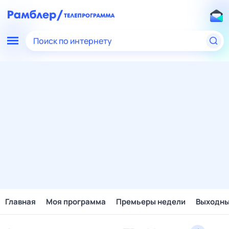
Поиск по интернету
Главная
Моя программа
Премьеры недели
Выходн