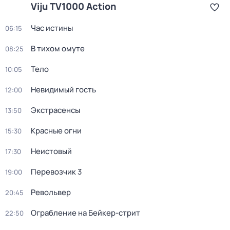
Viju TV1000 Action
Час истины
06:15
В тихом омуте
08:25
Тело
10:05
Невидимый гость
12:00
Экстрасенсы
13:50
Красные огни
15:30
Неистовый
17:30
Перевозчик 3
19:00
Револьвер
20:45
Ограбление на Бейкер-стрит
22:50