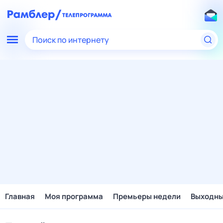
Поиск по интернету
Главная
Моя программа
Премьеры недели
Выходн