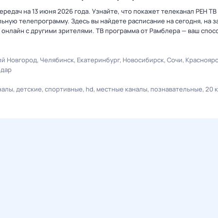
редач на 13 июня 2026 года. Узнайте, что покажет телеканал РЕН ТВ
ную телепрограмму. Здесь вы найдете расписание на сегодня, на за
онлайн с другими зрителями. ТВ программа от Рамблера — ваш спос
й Новгород
Челябинск
Екатеринбург
Новосибирск
Сочи
Краснояр
одар
налы
детские
спортивные
hd
местные каналы
познавательные
20 