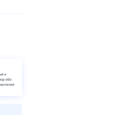
ый и
вор обо
 жителей