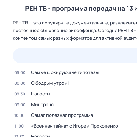
РЕН ТВ - программа передач на 13 
РЕН ТВ — это популярные документальные, развлекател
постоянное обновление видеофонда. Сегодня РЕН ТВ 
контентом самых разных форматов для активной ауди
23 июл,
чт
24 июл,
пт
25 июл,
сб
26 июл,
вс
Самые шoкиpующие гипотезы
05:00
С бодрым утром!
06:00
Новости
08:30
Минтранс
09:00
Самая полезная программа
10:00
«Военная тайна» с Игорем Прокопенко
11:00
Новости
12:30