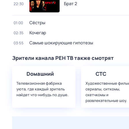
Брат 2
22:30
Сёстры
01:00
Koчегар
02:35
Самые шoкиpующие гипотезы
03:55
Зрители канала РЕН ТВ также смотрят
Dомашний
СТС
Телевизионная фабрика
Художественные филь
уюта, где каждый зритель
сериалы, ситкомы,
найдет что‑нибудь по душе.
скетчкомы и
развлекательные шоу.