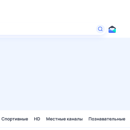
Спортивные
HD
Местные каналы
Познавательные