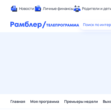
Новости
Личные финансы
Родители и дет
Здоровье
Поиск по инте
Развлечен
Дом и уют
Спорт
Карьера
Авто
Технологи
Жизненные
Сберегаем
Гороскопы
Главная
Моя программа
Премьеры недели
Вых