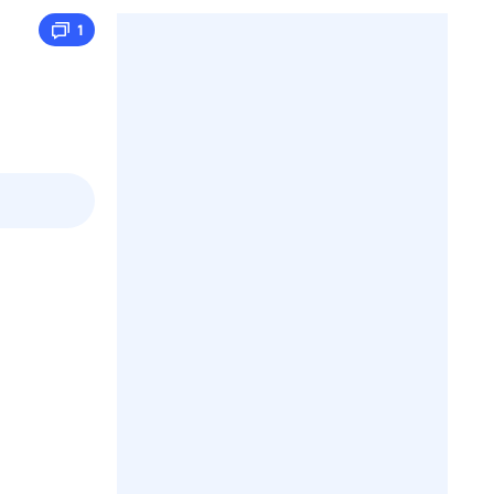
1
пт
1 авг,
сб
2 авг,
вс
3 авг,
пн
4 авг,
вт
Вчера
Сегод