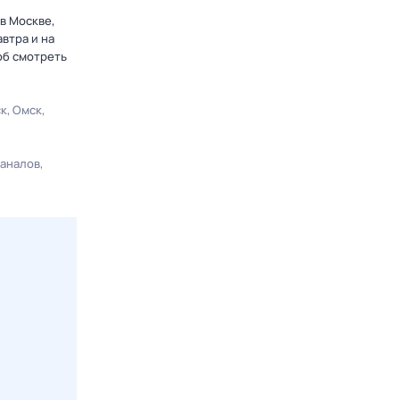
 в Москве,
втра и на
об смотреть
ск
Омск
каналов