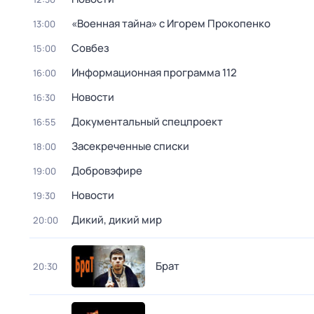
«Военная тайна» с Игорем Прокопенко
13:00
Совбез
15:00
Информационная программа 112
16:00
Новости
16:30
Документальный спецпроект
16:55
Заcекрeченные списки
18:00
Добровэфире
19:00
Новости
19:30
Дикий, дикий мир
20:00
Брат
20:30