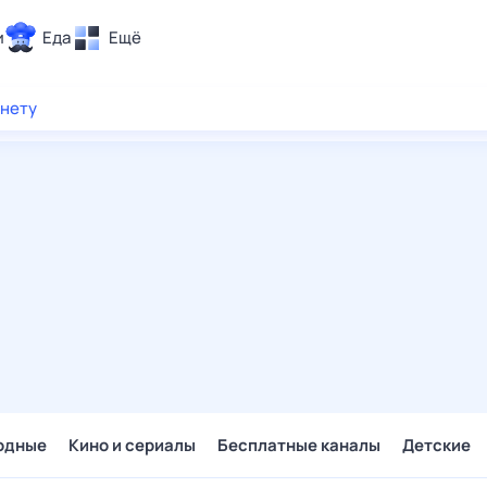
и
Еда
Ещё
Почта
рнету
ия и отдых
Поиск
Погода
ТВ-программа
и и тренды
 ситуации
 вместе
Помощь
одные
Кино и сериалы
Бесплатные каналы
Детские