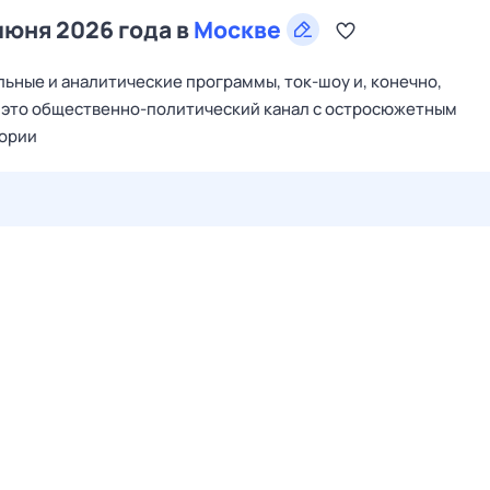
июня 2026 года в
Москве
ьные и аналитические программы, ток-шоу и, конечно,
– это общественно-политический канал с остросюжетным
тории
27 июл,
пн
28 июл,
вт
29 июл,
ср
30 июл,
чт
31 июл,