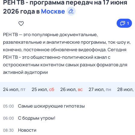
РЕН ТВ - программа передач на 17 июня
2026 года в
Москве
1
РЕН ТВ — это популярные документальные,
развлекательные и аналитические программы, ток-шоу и,
конечно, постоянное обновление видеофонда. Сегодня
РЕН ТВ – это общественно-политический канал с
остросюжетным контентом самых разных форматов для
активной аудитории
24 июл,
пт
25 июл,
сб
26 июл,
вс
27 июл,
пн
28 июл,
Самые шoкиpующие гипотезы
05:00
С бодрым утром!
06:00
Новости
08:30