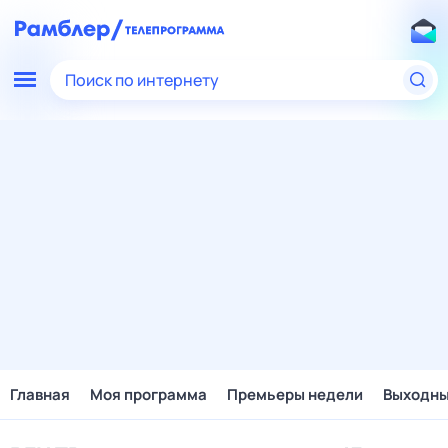
Поиск по интернету
Главная
Моя программа
Премьеры недели
Выходн