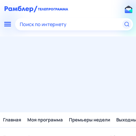
Поиск по интернету
Главная
Моя программа
Премьеры недели
Выходн