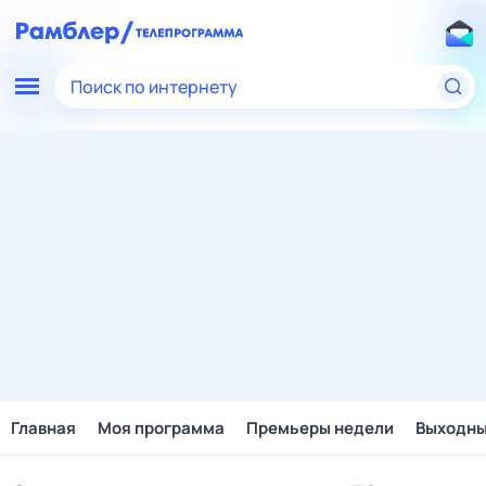
Поиск по интернету
Главная
Моя программа
Премьеры недели
Выходн