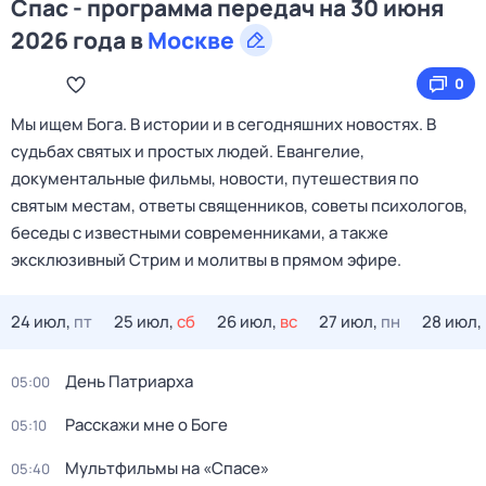
Спас - программа передач на 30 июня
2026 года в
Москве
0
Мы ищем Бога. В истории и в сегодняшних новостях. В
судьбах святых и простых людей. Евангелие,
документальные фильмы, новости, путешествия по
святым местам, ответы священников, советы психологов,
беседы с известными современниками, а также
эксклюзивный Стрим и молитвы в прямом эфире.
24 июл,
пт
25 июл,
сб
26 июл,
вс
27 июл,
пн
28 июл,
День Патриарха
05:00
Расскажи мне о Боге
05:10
Мультфильмы на «Спасе»
05:40