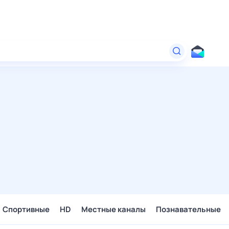
Спортивные
HD
Местные каналы
Познавательные