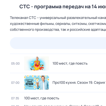
СТС - программа передач на 14 ию
Телеканал CTC – универсальный развлекательный канал
художественные фильмы, сериалы, ситкомы, скетчкомы
собственного производства, так и российские адапта
23 июл,
чт
24 июл,
пт
25 июл,
сб
26 июл,
вс
100 мест, где поесть
05:00
Про100 кухня
. Сезон 19
. Серия 
07:00
100 мест, где поесть
07:35