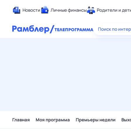
Новости
Личные финансы
Родители и дет
Здоровье
Поиск по инте
Развлечен
Дом и уют
Спорт
Карьера
Авто
Технологи
Жизненные
Сберегаем
Гороскопы
Главная
Моя программа
Премьеры недели
Вых