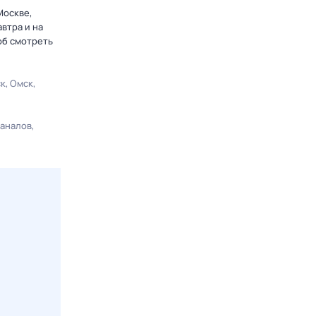
Москве,
втра и на
об смотреть
ск
Омск
каналов