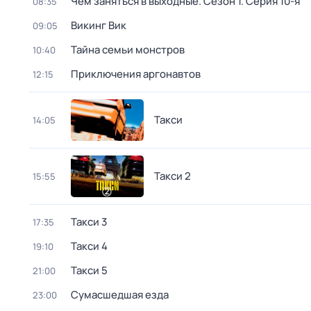
Чем заняться в выходные
. Сезон 1
. Серия 10-я
08:35
Викинг Вик
09:05
Тайна семьи монстров
10:40
Приключения аргонавтов
12:15
Такси
14:05
Такси 2
15:55
Такси 3
17:35
Такси 4
19:10
Такси 5
21:00
Сумасшедшая езда
23:00