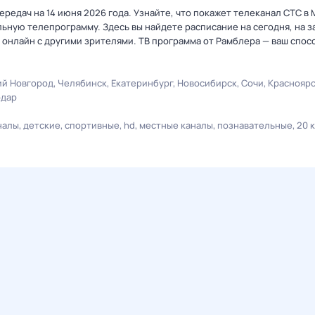
редач на 14 июня 2026 года. Узнайте, что покажет телеканал СТС в 
ную телепрограмму. Здесь вы найдете расписание на сегодня, на за
онлайн с другими зрителями. ТВ программа от Рамблера — ваш спос
й Новгород
Челябинск
Екатеринбург
Новосибирск
Сочи
Краснояр
одар
налы
детские
спортивные
hd
местные каналы
познавательные
20 