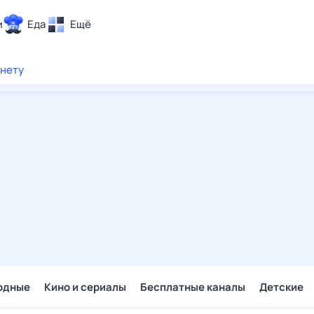
и
Еда
Ещё
Почта
рнету
ия и отдых
Поиск
Погода
ТВ-программа
и и тренды
 ситуации
 вместе
Помощь
одные
Кино и сериалы
Бесплатные каналы
Детские