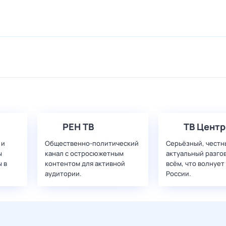
РЕН ТВ
ТВ Центр
 и
Общественно-политический
Серьёзный, честн
ы
канал с остросюжетным
актуальный разго
 в
контентом для активной
всём, что волнует
аудитории.
России.