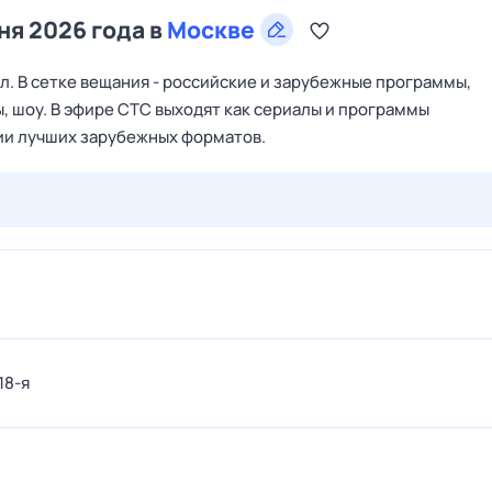
ня 2026 года в
Москве
. В сетке вещания - российские и зарубежные программы,
, шоу. В эфире СТС выходят как сериалы и программы
ции лучших зарубежных форматов.
27 июл,
пн
28 июл,
вт
29 июл,
ср
30 июл,
чт
31 июл,
18-я