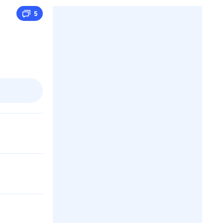
5
пт
1 авг,
сб
2 авг,
вс
3 авг,
пн
4 авг,
вт
Вчера
Сегод