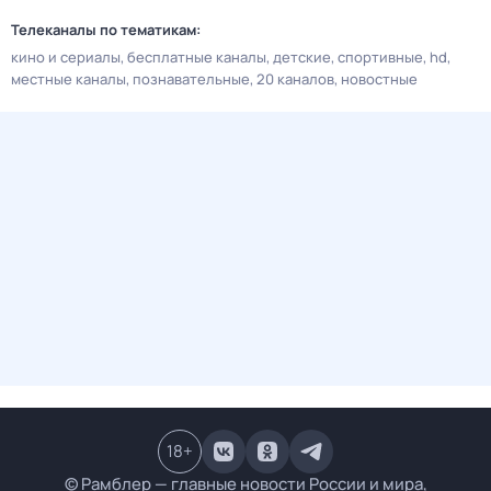
Телеканалы по тематикам:
кино и сериалы
бесплатные каналы
детские
спортивные
hd
местные каналы
познавательные
20 каналов
новостные
18
+
© Рамблер — главные новости России и мира,