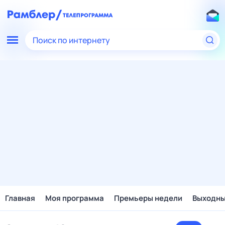
Поиск по интернету
Главная
Моя программа
Премьеры недели
Выходн