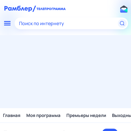
Поиск по интернету
Главная
Моя программа
Премьеры недели
Выходн