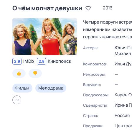
О чём молчат девушки
2013
Четыре подруги встреч
намерением избавиться
героинь начинается з
Юлия П
Актеры:
Михаил
IMDb
Кинопоиск
2.9
2.8
Илья Д
Композитор:
—
Режиссеры:
—
Ведущие:
Фильм
Мелодрама
Карен О
Продюссеры:
16
+
Ирина П
Сценаристы:
Россия
Страна:
Центра
Продакшн: