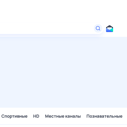
Спортивные
HD
Местные каналы
Познавательные