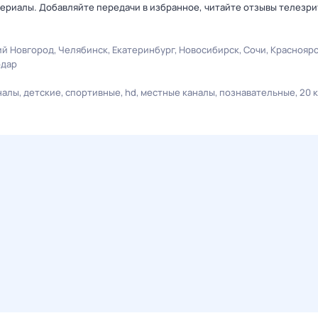
ериалы. Добавляйте передачи в избранное, читайте отзывы телезри
й Новгород
Челябинск
Екатеринбург
Новосибирск
Сочи
Краснояр
одар
налы
детские
спортивные
hd
местные каналы
познавательные
20 