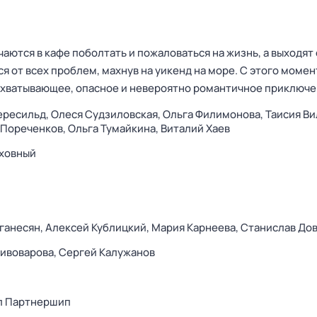
аются в кафе поболтать и пожаловаться на жизнь, а выходят 
 от всех проблем, махнув на уикенд на море. С этого момен
ахватывающее, опасное и невероятно романтичное приключ
ересильд,
Олеся Судзиловская,
Ольга Филимонова,
Таисия Ви
 Пореченков,
Ольга Тумайкина,
Виталий Хаев
уховный
ганесян,
Алексей Кублицкий,
Мария Карнеева,
Станислав До
ивоварова,
Сергей Калужанов
л Партнершип