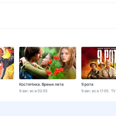
КостяНика. Время лета
9 рота
9 авг, вс в 02:05
9 авг, вс в 17:05
TV
Viju TV1000 русское