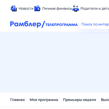
Новости
Личные финансы
Родители и дет
Здоровье
Поиск по инте
Развлечен
Дом и уют
Спорт
Карьера
Авто
Технологи
Жизненные
Сберегаем
Гороскопы
Главная
Моя программа
Премьеры недели
Вых