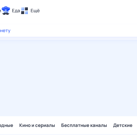
и
Еда
Ещё
Почта
рнету
ия и отдых
Поиск
Погода
ТВ-программа
и и тренды
 ситуации
 вместе
Помощь
одные
Кино и сериалы
Бесплатные каналы
Детские