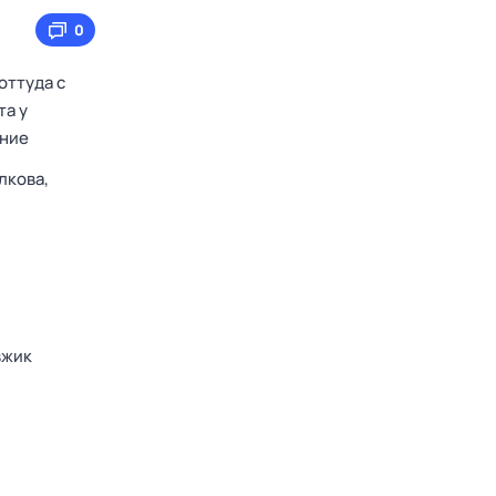
0
оттуда с
та у
ение
лкова,
вжик