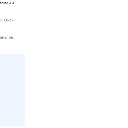
телей и
ск
Омск
каналов