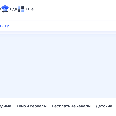
и
Еда
Ещё
Почта
рнету
ия и отдых
Поиск
Погода
ТВ-программа
и и тренды
 ситуации
 вместе
Помощь
одные
Кино и сериалы
Бесплатные каналы
Детские