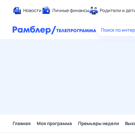
Новости
Личные финансы
Родители и дет
Здоровье
Поиск по инте
Развлечен
Дом и уют
Спорт
Карьера
Авто
Технологи
Жизненные
Сберегаем
Гороскопы
Главная
Моя программа
Премьеры недели
Вых