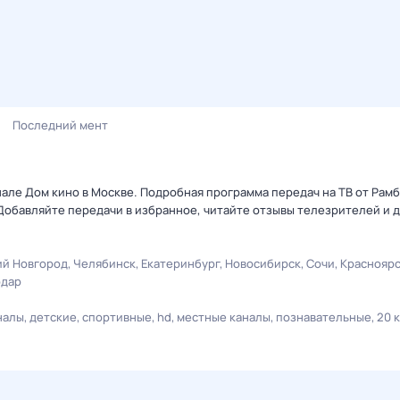
Последний мент
нале Дом кино в Москве. Подробная программа передач на ТВ от Рам
Добавляйте передачи в избранное, читайте отзывы телезрителей и 
й Новгород
Челябинск
Екатеринбург
Новосибирск
Сочи
Краснояр
одар
налы
детские
спортивные
hd
местные каналы
познавательные
20 