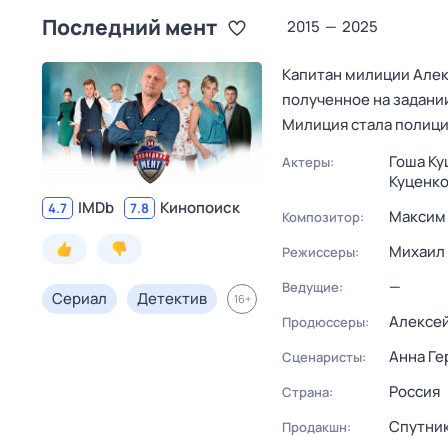
Последний мент
2015
—
2025
Капитан милиции Алекс
полученное на задании
Милиция стала полицие
Гоша Ку
Актеры:
Куценко
IMDb
Кинопоиск
4.7
7.8
Максим
Композитор:
Михаил
Режиссеры:
—
Ведущие:
Сериал
Детектив
16
+
Алексей
Продюссеры:
Анна Ге
Сценаристы:
Россия
Страна:
Спутни
Продакшн: