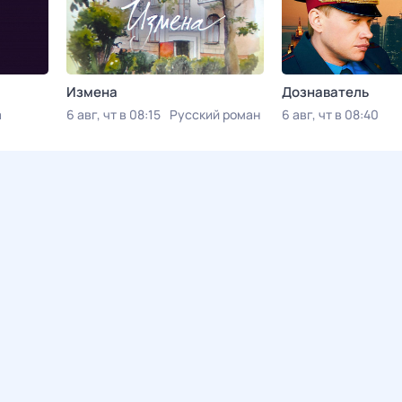
Измена
Дознаватель
а
6 авг, чт в 08:15
Русский роман
6 авг, чт в 08:40
Русский Детектив