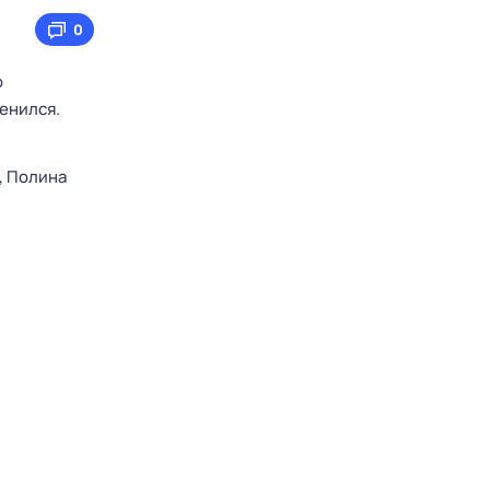
0
о
менился.
…
,
Полина