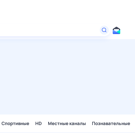
Спортивные
HD
Местные каналы
Познавательные