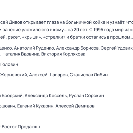
ей Дивов открывает глаза на больничной койке и узнаёт, чт
 ранение уложило его в кому… на 20 лет. С 1995 года мир из
й, рэкет, «крыши», «стрелки» и братки остались в прошлом
ценко,
Анатолий Руденко,
Александр Борисов,
Сергей Удовик
,
Наталия Вдовина,
Виктория Корлякова
 Головин
 Жерневский,
Алексей Шапарев,
Станислав Либин
 Бродский,
Александр Кессель,
Руслан Сорокин
ршович,
Евгений Кукарин,
Алексей Демидов
к Восток Продакшн