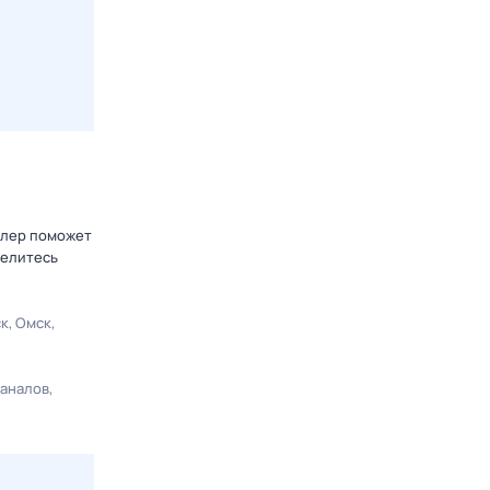
блер поможет
делитесь
ск
Омск
каналов