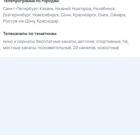
Телепрограмма по городам:
Санкт-Петербург
Казань
Нижний Новгород
Челябинск
Екатеринбург
Новосибирск
Сочи
Красноярск
Омск
Самара
Ростов-на-Дону
Краснодар
Телеканалы по тематикам:
кино и сериалы
бесплатные каналы
детские
спортивные
hd
местные каналы
познавательные
20 каналов
новостные