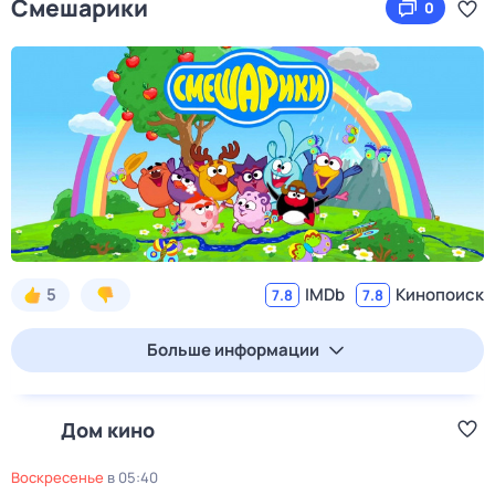
Смешарики
0
5
IMDb
Кинопоиск
7.8
7.8
Больше информации
Дом кино
воскресенье
в
05:40