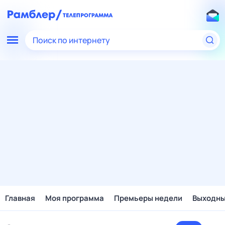
Поиск по интернету
Главная
Моя программа
Премьеры недели
Выходн