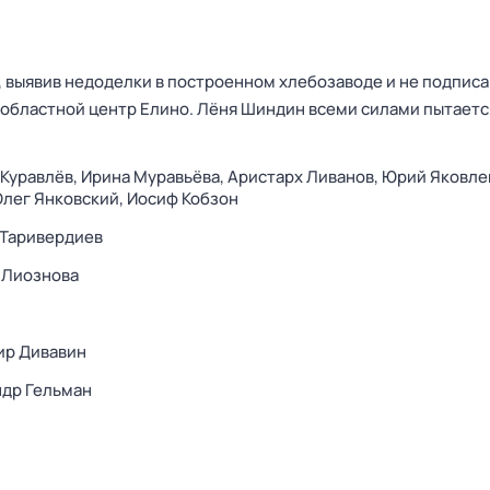
 выявив недоделки в построенном хлебозаводе и не подписав
в областной центр Елино. Лёня Шиндин всеми силами пытает
Куравлёв,
Ирина Муравьёва,
Аристарх Ливанов,
Юрий Яковле
Олег Янковский,
Иосиф Кобзон
 Таривердиев
 Лиознова
ир Дивавин
др Гельман