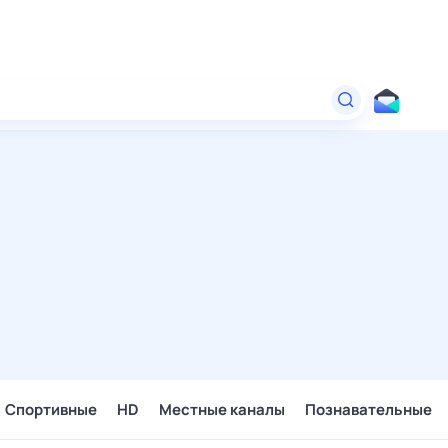
Спортивные
HD
Местные каналы
Познавательные