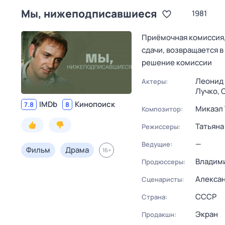
Мы, нижеподписавшиеся
1981
Приёмочная комиссия,
сдачи, возвращается 
решение комиссии
Леонид 
Актеры:
Лучко,
IMDb
Кинопоиск
7.8
8
Микаэл
Композитор:
Татьяна
Режиссеры:
—
Ведущие:
Фильм
Драма
16
+
Владим
Продюссеры:
Алексан
Сценаристы:
СССР
Страна:
Экран
Продакшн: