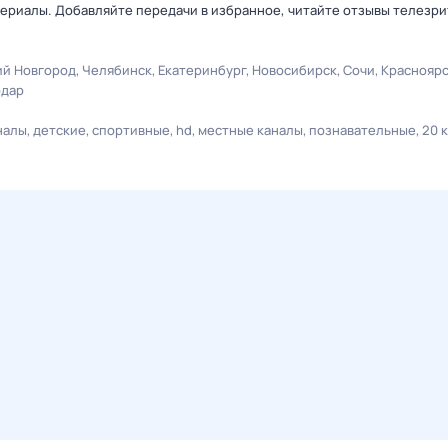
ериалы. Добавляйте передачи в избранное, читайте отзывы телезри
й Новгород
Челябинск
Екатеринбург
Новосибирск
Сочи
Краснояр
одар
налы
детские
спортивные
hd
местные каналы
познавательные
20 