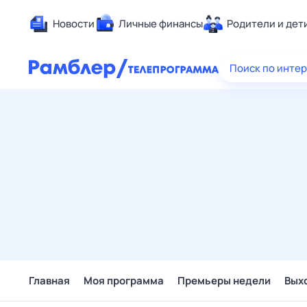
Новости
Личные финансы
Родители и дет
Здоровье
Поиск по инте
Развлечен
Дом и уют
Спорт
Карьера
Авто
Технологи
Жизненные
Сберегаем
Гороскопы
Главная
Моя программа
Премьеры недели
Вых