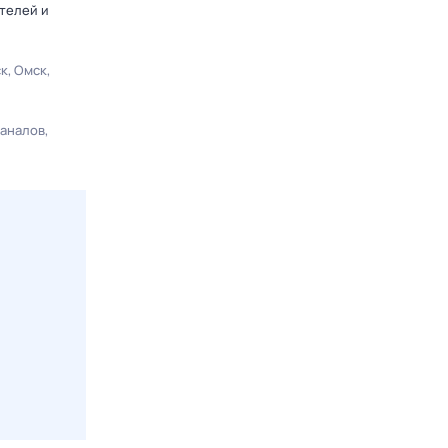
телей и
ск
Омск
каналов