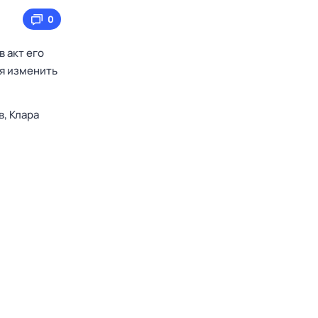
0
 акт его
ся изменить
в,
Клара