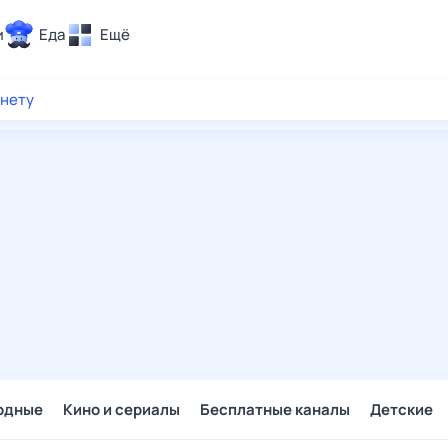
и
Еда
Ещё
Почта
рнету
ия и отдых
Поиск
Погода
ТВ-программа
и и тренды
 ситуации
 вместе
Помощь
одные
Кино и сериалы
Бесплатные каналы
Детские