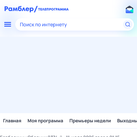
Поиск по интернету
Главная
Моя программа
Премьеры недели
Выходн