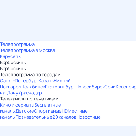
Телепрограмма
Телепрограмма в Москве
Карусель
Барбоскины
Барбоскины
Телепрограмма по городам:
Санкт-Петербург
Казань
Нижний
Новгород
Челябинск
Екатеринбург
Новосибирск
Сочи
Красноя
на-Дону
Краснодар
Телеканалы по тематикам:
Кино и сериалы
Бесплатные
каналы
Детские
Спортивные
HD
Местные
каналы
Познавательные
20 каналов
Новостные