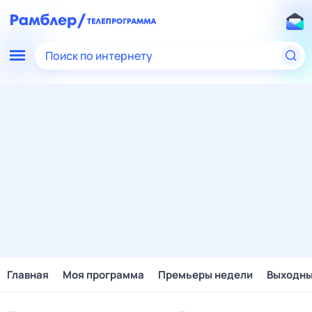
Поиск по интернету
Главная
Моя программа
Премьеры недели
Выходн