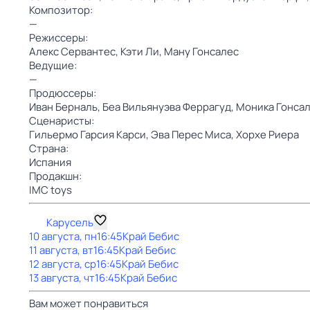
Композитор:
—
Режиссеры:
Алекс Сервантес,
Кэти Ли,
Ману Гонсалес
Ведущие:
—
Продюссеры:
Иван Берналь,
Беа Вильянуэва Феррагуд,
Моника Гонсал
Сценаристы:
Гильермо Гарсия Карси,
Эва Перес Миса,
Хорхе Риера
Страна:
Испания
Продакшн:
IMC toys
Карусель
10 августа, пн
16:45
Край Бебис
11 августа, вт
16:45
Край Бебис
12 августа, ср
16:45
Край Бебис
13 августа, чт
16:45
Край Бебис
Вам может понравиться