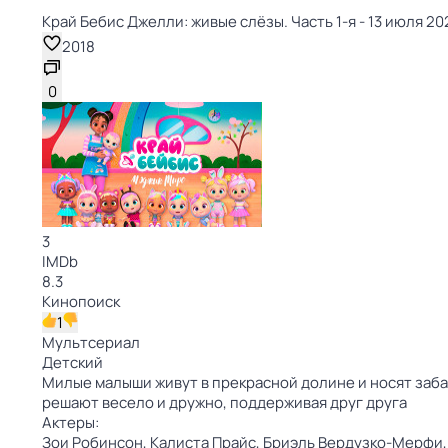
Край Бебис Джелли: живые слёзы. Часть 1-я - 13 июля 202
2018
0
3
IMDb
8.3
Кинопоиск
1
Мультсериал
Детский
Милые малыши живут в прекрасной долине и носят заб
решают весело и дружно, поддерживая друг друга
Актеры:
Зои Робинсон,
Калиста Прайс,
Бриэль Вердузко-Мерфи