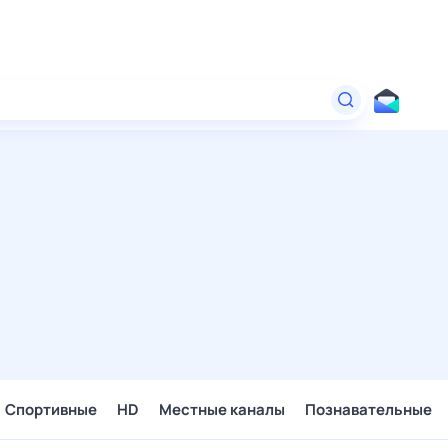
Спортивные
HD
Местные каналы
Познавательные