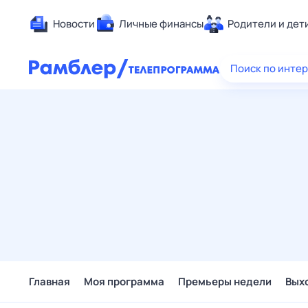
Новости
Личные финансы
Родители и дет
Здоровье
Поиск по инте
Развлечен
Дом и уют
Спорт
Карьера
Авто
Технологи
Жизненные
Сберегаем
Гороскопы
Главная
Моя программа
Премьеры недели
Вых