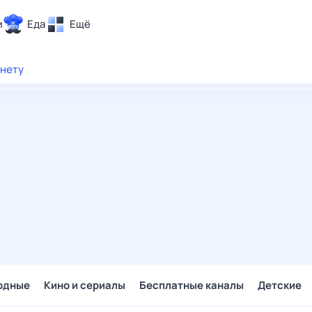
и
Еда
Ещё
Почта
рнету
ия и отдых
Поиск
Погода
ТВ-программа
и и тренды
 ситуации
 вместе
Помощь
одные
Кино и сериалы
Бесплатные каналы
Детские