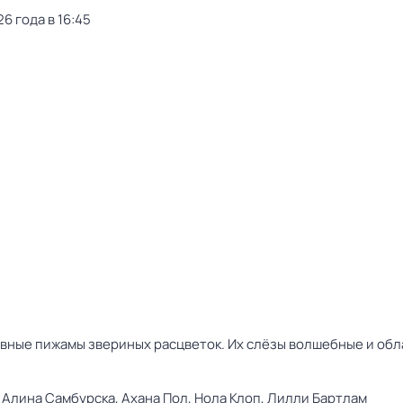
6 года в 16:45
авные пижамы звериных расцветок. Их слёзы волшебные и о
,
Алина Самбурска,
Ахана Пол,
Нола Клоп,
Лилли Бартлам