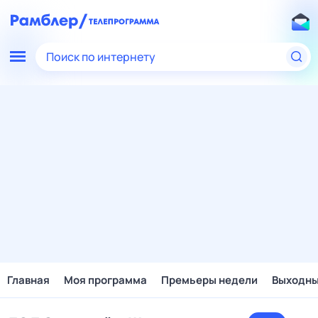
Поиск по интернету
Главная
Моя программа
Премьеры недели
Выходн