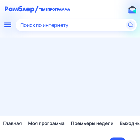
Поиск по интернету
Главная
Моя программа
Премьеры недели
Выходн