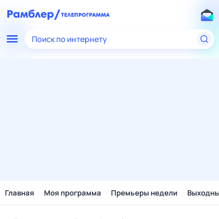
Поиск по интернету
Главная
Моя программа
Премьеры недели
Выходн