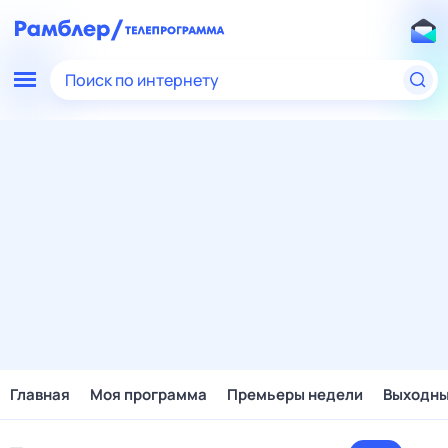
Поиск по интернету
Главная
Моя программа
Премьеры недели
Выходн