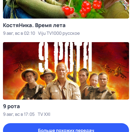
КостяНика. Время лета
9 авг, вс в 02:10
Viju TV1000 русское
9 рота
9 авг, вс в 17:05
TV XXI
Больше похожих передач