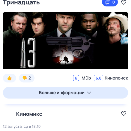
Тринадцать
0
2
IMDb
Кинопоиск
6
6.8
Больше информации
Киномикс
12 августа, ср в 18:10