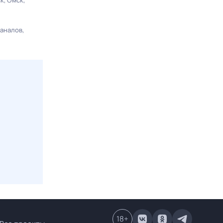
ск
Омск
каналов
18
+