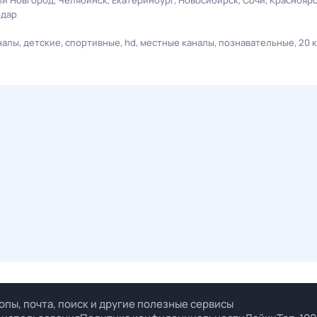
й Новгород
Челябинск
Екатеринбург
Новосибирск
Сочи
Краснояр
одар
налы
детские
спортивные
hd
местные каналы
познавательные
20 
опы, почта, поиск и другие полезные сервисы