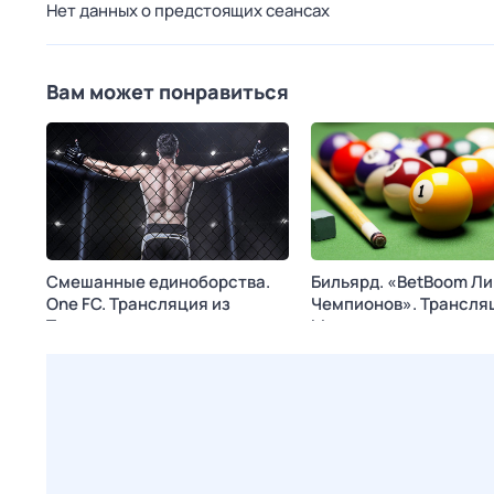
Нет данных о предстоящих сеансах
Вам может понравиться
Смешанные единоборства.
Бильярд. «BetBoom Ли
One FC. Трансляция из
Чемпионов». Трансля
Таиланда
Москвы
Сегодня в 14:30
МАТЧ!
Сегодня в 18:55
МАТЧ! 