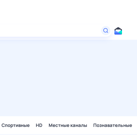
Спортивные
HD
Местные каналы
Познавательные