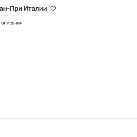
ран-При Италии
т описания