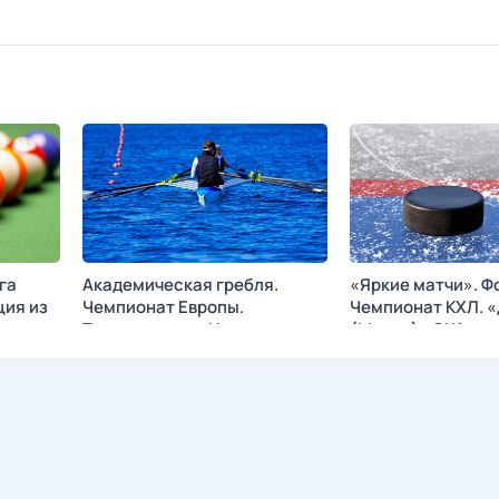
га
Академическая гребля.
«Яркие матчи». Ф
ция из
Чемпионат Европы.
Чемпионат КХЛ. 
Трансляция из Италии
(Минск) - СКА
АРЕНА
Сегодня в 20:25
МАТЧ! АРЕНА
Сегодня в 20:50
K