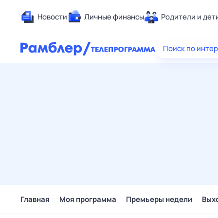
Новости
Личные финансы
Родители и дет
Здоровье
Поиск по инте
Развлечен
Дом и уют
Спорт
Карьера
Авто
Технологи
Жизненные
Сберегаем
Гороскопы
Главная
Моя программа
Премьеры недели
Вых