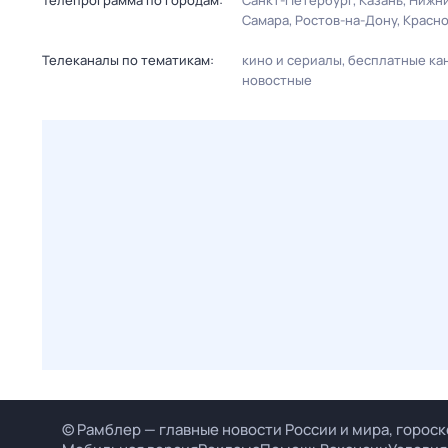
Телепрограмма по городам:
Санкт-Петербург
Казань
Нижни
Самара
Ростов-на-Дону
Красн
Телеканалы по тематикам:
кино и сериалы
бесплатные ка
новостные
© Рамблер — главные новости России и мира, гороск