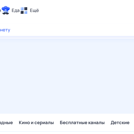
и
Еда
Ещё
Почта
рнету
ия и отдых
Поиск
Погода
ТВ-программа
и и тренды
 ситуации
 вместе
Помощь
одные
Кино и сериалы
Бесплатные каналы
Детские