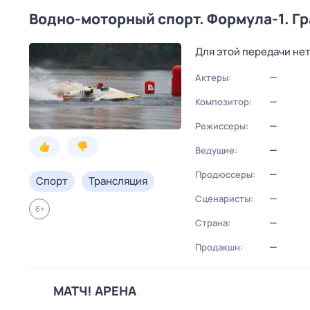
Водно-моторный спорт. Формула-1. Г
Для этой передачи не
—
Актеры:
—
Композитор:
—
Режиссеры:
—
Ведущие:
—
Продюссеры:
Спорт
Трансляция
—
Сценаристы:
6
+
—
Страна:
—
Продакшн:
МАТЧ! АРЕНА