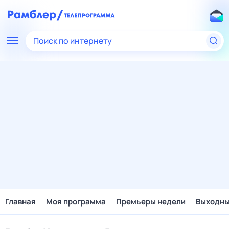
Поиск по интернету
Главная
Моя программа
Премьеры недели
Выходн