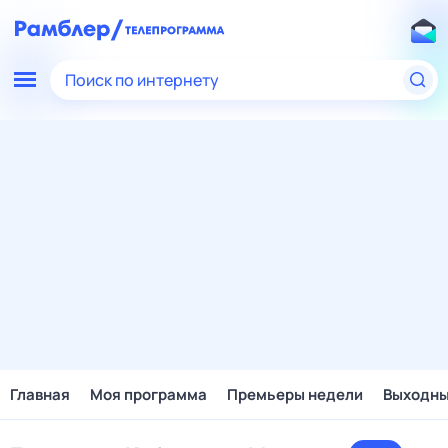
Поиск по интернету
Главная
Моя программа
Премьеры недели
Выходн