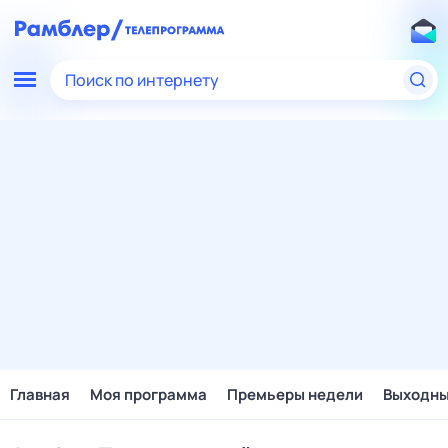
Поиск по интернету
Главная
Моя программа
Премьеры недели
Выходн