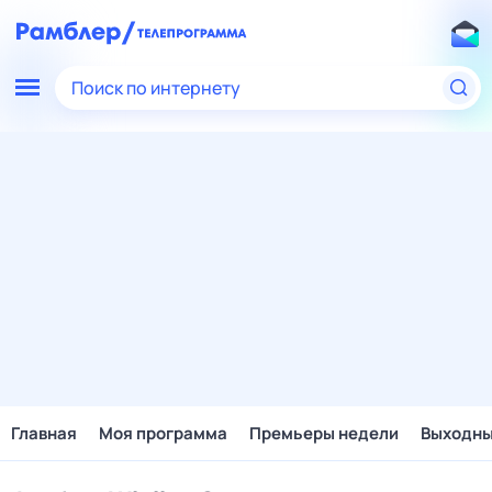
Поиск по интернету
Главная
Моя программа
Премьеры недели
Выходн