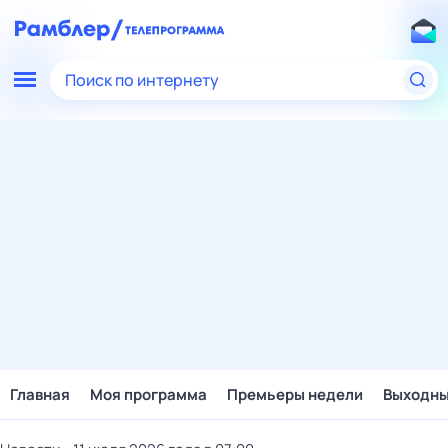
Поиск по интернету
Главная
Моя программа
Премьеры недели
Выходн