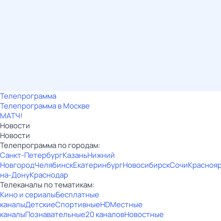
Телепрограмма
Телепрограмма в Москве
МАТЧ!
Новости
Новости
Телепрограмма по городам:
Санкт-Петербург
Казань
Нижний
Новгород
Челябинск
Екатеринбург
Новосибирск
Сочи
Красноя
на-Дону
Краснодар
Телеканалы по тематикам:
Кино и сериалы
Бесплатные
каналы
Детские
Спортивные
HD
Местные
каналы
Познавательные
20 каналов
Новостные