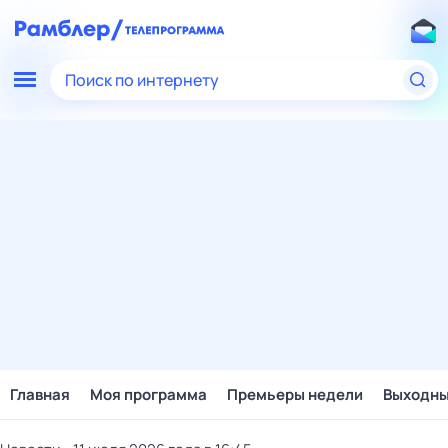
Поиск по интернету
Главная
Моя программа
Премьеры недели
Выходн