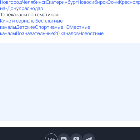
Новгород
Челябинск
Екатеринбург
Новосибирск
Сочи
Красноя
на-Дону
Краснодар
Телеканалы по тематикам:
Кино и сериалы
Бесплатные
каналы
Детские
Спортивные
HD
Местные
каналы
Познавательные
20 каналов
Новостные
18
+