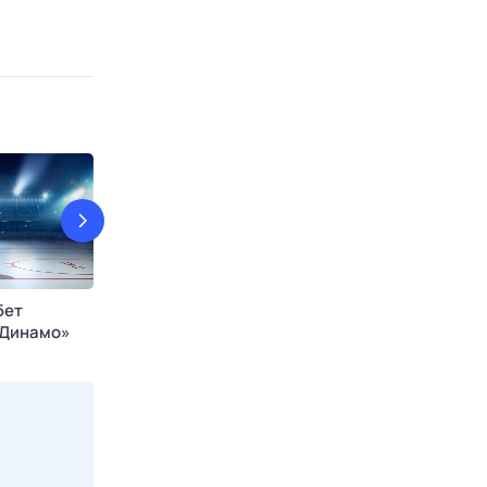
бет
Регби. Чемпионат России.
Яркие матчи.
«Динамо»
«Динамо» (Москва) - «ВВА-
Чемпионат КХ
сталь»
Подмосковье» (Монино)
«Трактор»
HL
Сегодня в 04:00
МАТЧ!
10 авг, пн в 21: