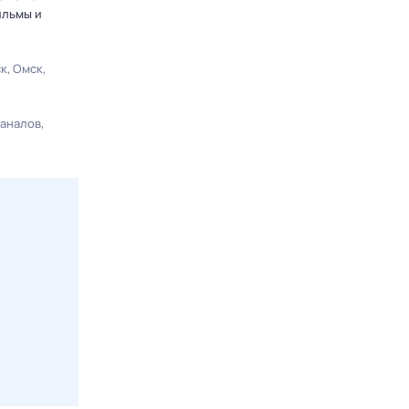
ильмы и
ск
Омск
каналов