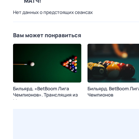
МАТЧ!
Нет данных о предстоящих сеансах
Вам может понравиться
Бильярд. «BetBoom Лига
Бильярд. BetBoom Лиг
Чемпионов». Трансляция из
Чемпионов
Москвы
Сегодня в 22:25
МАТЧ!
Сегодня в 19:25
МАТЧ! АРЕНА