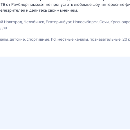
а ТВ от Рамблер поможет не пропустить любимые шоу, интересные ф
телезрителей и делитесь своим мнением.
й Новгород
Челябинск
Екатеринбург
Новосибирск
Сочи
Краснояр
одар
налы
детские
спортивные
hd
местные каналы
познавательные
20 