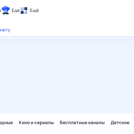
и
Еда
Ещё
Почта
рнету
ия и отдых
Поиск
Погода
ТВ-программа
и и тренды
 ситуации
 вместе
Помощь
одные
Кино и сериалы
Бесплатные каналы
Детские