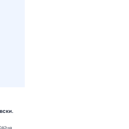
вски.
ОАЭ на