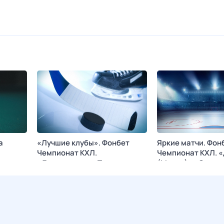
а
«Лучшие клубы». Фонбет
Яркие матчи. Фон
Чемпионат КХЛ.
Чемпионат КХЛ. 
«Локомотив» - «Торпедо»
(Минск) - «Север
 АРЕНА
Сегодня в 00:50
KHL
Сегодня в 03:35
K