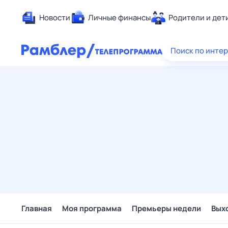
Новости
Личные финансы
Родители и дет
Здоровье
Поиск по инте
Развлечен
Дом и уют
Спорт
Карьера
Авто
Технологи
Жизненные
Сберегаем
Гороскопы
Главная
Моя программа
Премьеры недели
Вых