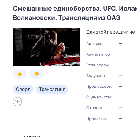
Смешанные единоборства. UFC. Исла
Волкановски. Трансляция из ОАЭ
Для этой передачи не
—
Актеры:
—
Композитор:
—
Режиссеры:
—
Ведущие:
—
Продюссеры:
Спорт
Трансляция
—
Сценаристы:
16
+
—
Страна:
—
Продакшн: