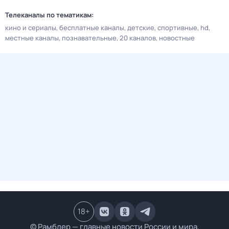
Телеканалы по тематикам:
кино и сериалы
бесплатные каналы
детские
спортивные
hd
местные каналы
познавательные
20 каналов
новостные
18
+
© Рамблер — главные новости России и мира,