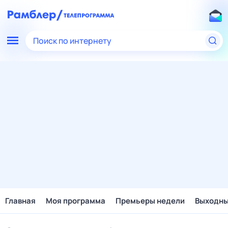
Поиск по интернету
Главная
Моя программа
Премьеры недели
Выходн