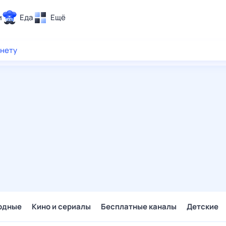
и
Еда
Ещё
Почта
рнету
ия и отдых
Поиск
Погода
ТВ-программа
и и тренды
 ситуации
 вместе
Помощь
одные
Кино и сериалы
Бесплатные каналы
Детские