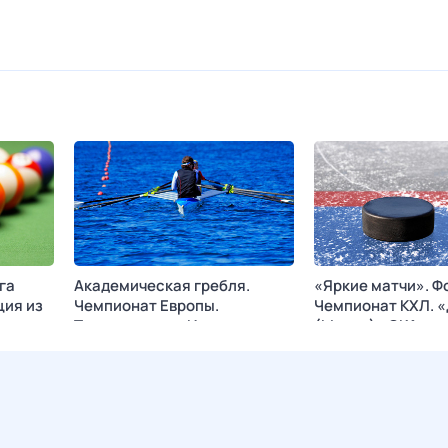
га
Академическая гребля.
«Яркие матчи». Ф
ция из
Чемпионат Европы.
Чемпионат КХЛ. 
Трансляция из Италии
(Минск) - СКА
АРЕНА
Сегодня в 20:25
МАТЧ! АРЕНА
Сегодня в 20:50
K