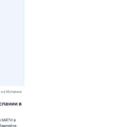
я из Испании
спании в
е МАТЧ! в
обавляйте