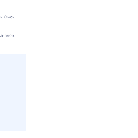
ск
Омск
каналов