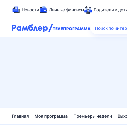
Новости
Личные финансы
Родители и дет
Здоровье
Поиск по инте
Развлечен
Дом и уют
Спорт
Карьера
Авто
Технологи
Жизненные
Сберегаем
Гороскопы
Главная
Моя программа
Премьеры недели
Вых