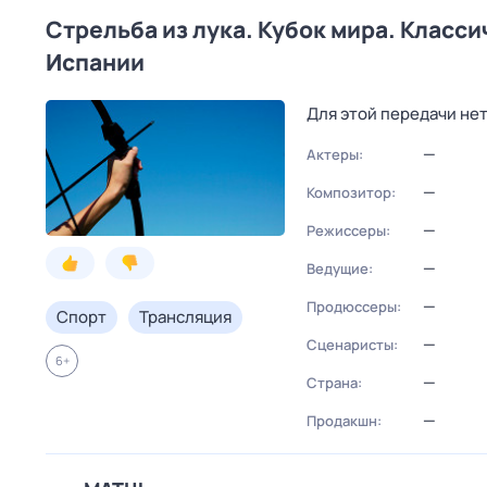
Стрельба из лука. Кубок мира. Класси
Испании
Для этой передачи не
—
Актеры:
—
Композитор:
—
Режиссеры:
—
Ведущие:
—
Продюссеры:
Спорт
Трансляция
—
Сценаристы:
6
+
—
Страна:
—
Продакшн: