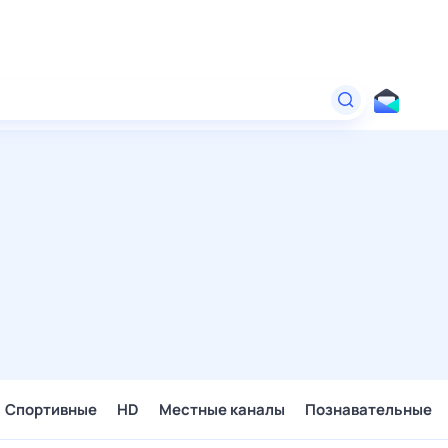
Спортивные
HD
Местные каналы
Познавательные