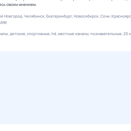
есь своим мнением.
й Новгород
Челябинск
Екатеринбург
Новосибирск
Сочи
Краснояр
одар
налы
детские
спортивные
hd
местные каналы
познавательные
20 