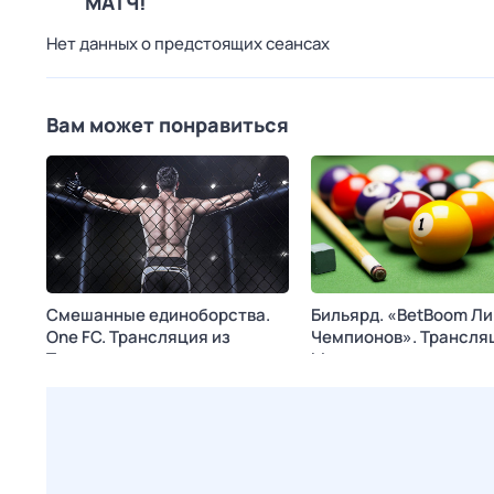
МАТЧ!
Нет данных о предстоящих сеансах
Вам может понравиться
Смешанные единоборства.
Бильярд. «BetBoom Ли
One FC. Трансляция из
Чемпионов». Трансля
Таиланда
Москвы
Сегодня в 14:30
МАТЧ!
Сегодня в 18:55
МАТЧ! 