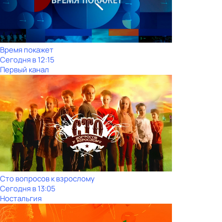
Время покажет
Сегодня в 12:15
Первый канал
Сто вопросов к взрослому
Сегодня в 13:05
Ностальгия