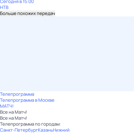
Сегодня в 15:00
НТВ
Больше похожих передач
Телепрограмма
Телепрограмма в Москве
МАТЧ!
Все на Матч!
Все на Матч!
Телепрограмма по городам:
Санкт-Петербург
Казань
Нижний