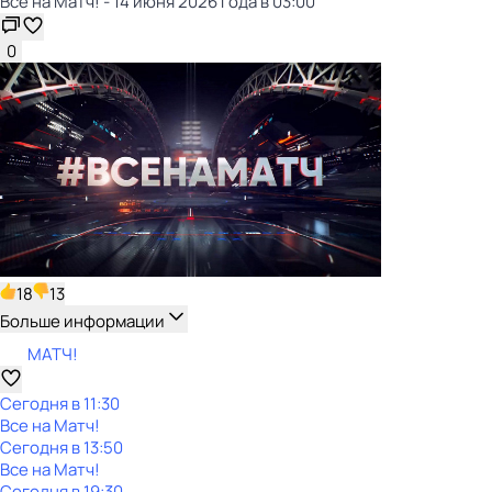
Все на Матч! - 14 июня 2026 года в 03:00
0
18
13
Больше информации
МАТЧ!
Сегодня в 11:30
Все на Матч!
Сегодня в 13:50
Все на Матч!
Сегодня в 19:30