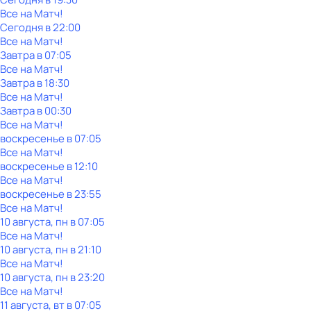
Все на Матч!
Сегодня в 22:00
Все на Матч!
Завтра в 07:05
Все на Матч!
Завтра в 18:30
Все на Матч!
Завтра в 00:30
Все на Матч!
воскресенье
в
07:05
Все на Матч!
воскресенье
в
12:10
Все на Матч!
воскресенье
в
23:55
Все на Матч!
10 августа, пн в 07:05
Все на Матч!
10 августа, пн в 21:10
Все на Матч!
10 августа, пн в 23:20
Все на Матч!
11 августа, вт в 07:05