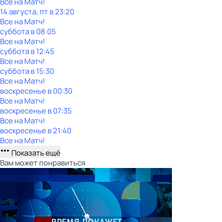
Все на Матч!
14 августа, пт в 23:20
Все на Матч!
суббота
в
08:05
Все на Матч!
суббота
в
12:45
Все на Матч!
суббота
в
15:30
Все на Матч!
воскресенье
в
00:30
Все на Матч!
воскресенье
в
07:35
Все на Матч!
воскресенье
в
21:40
Все на Матч!
Показать ещё
Вам может понравиться