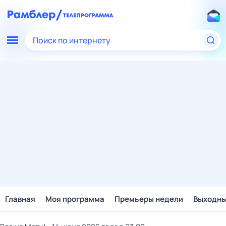
Поиск по интернету
Главная
Моя программа
Премьеры недели
Выходн