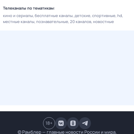
Телеканалы по тематикам:
кино и сериалы
бесплатные каналы
детские
спортивные
hd
местные каналы
познавательные
20 каналов
новостные
18
+
© Рамблер — главные новости России и мира,