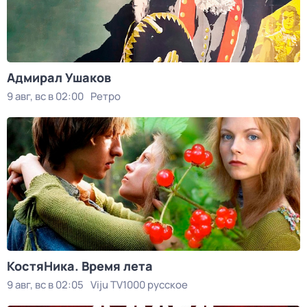
Адмирал Ушаков
9 авг, вс в 02:00
Ретро
КостяНика. Время лета
9 авг, вс в 02:05
Viju TV1000 русское