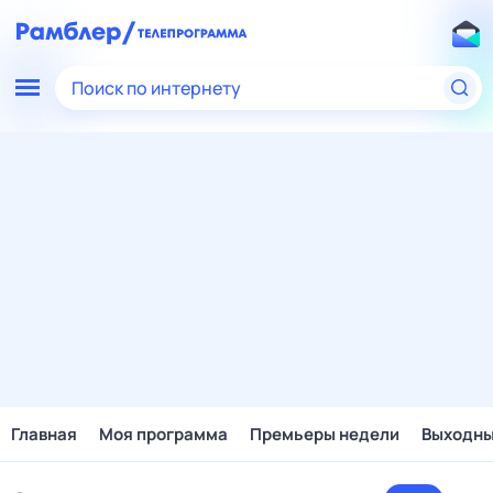
Поиск по интернету
Главная
Моя программа
Премьеры недели
Выходн