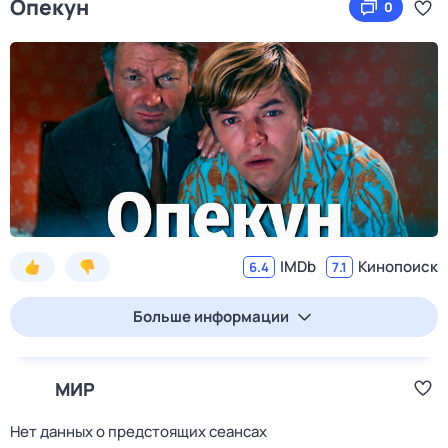
Опекун
0
IMDb
Кинопоиск
6.4
7.1
Больше информации
МИР
Нет данных о предстоящих сеансах