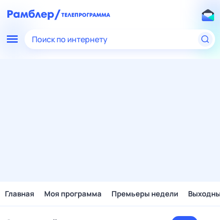
Поиск по интернету
Главная
Моя программа
Премьеры недели
Выходн