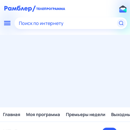
Поиск по интернету
Главная
Моя программа
Премьеры недели
Выходн