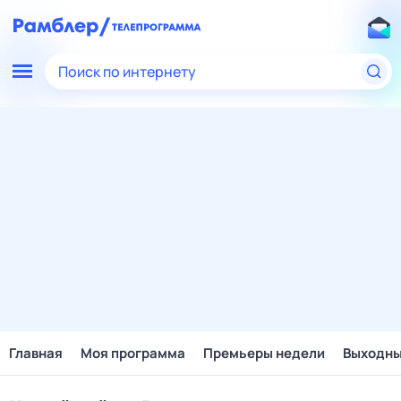
Поиск по интернету
Главная
Моя программа
Премьеры недели
Выходн