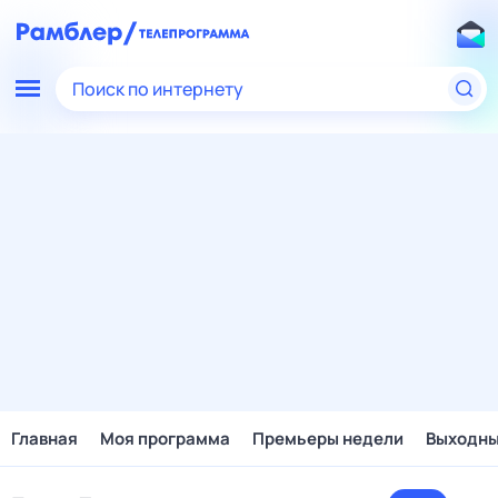
Поиск по интернету
Главная
Моя программа
Премьеры недели
Выходн