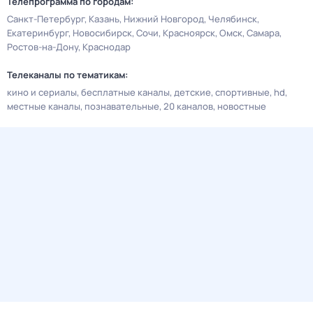
Телепрограмма по городам:
Санкт-Петербург
Казань
Нижний Новгород
Челябинск
Екатеринбург
Новосибирск
Сочи
Красноярск
Омск
Самара
Ростов-на-Дону
Краснодар
Телеканалы по тематикам:
кино и сериалы
бесплатные каналы
детские
спортивные
hd
местные каналы
познавательные
20 каналов
новостные