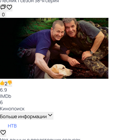
Лесник 1 сезон 38-я серия
0
2
6.9
IMDb
6
Кинопоиск
Больше информации
НТВ
Нет данных о предстоящих сеансах