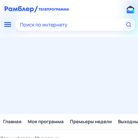
Поиск по интернету
Главная
Моя программа
Премьеры недели
Выходн