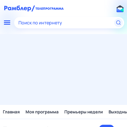
Поиск по интернету
Главная
Моя программа
Премьеры недели
Выходн