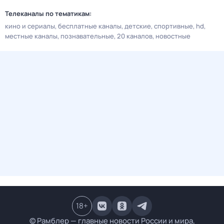
Телеканалы по тематикам:
кино и сериалы
бесплатные каналы
детские
спортивные
hd
местные каналы
познавательные
20 каналов
новостные
18
+
© Рамблер — главные новости России и мира,