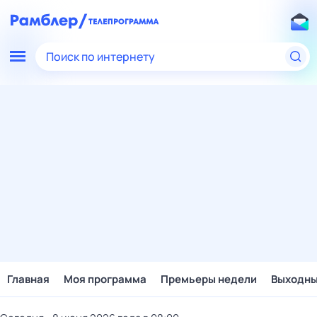
Поиск по интернету
Главная
Моя программа
Премьеры недели
Выходн