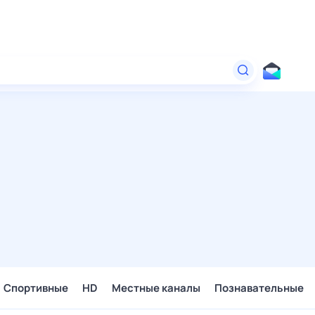
Спортивные
HD
Местные каналы
Познавательные