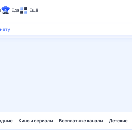
и
Еда
Ещё
Почта
рнету
ия и отдых
Поиск
Погода
ТВ-программа
и и тренды
 ситуации
 вместе
Помощь
одные
Кино и сериалы
Бесплатные каналы
Детские