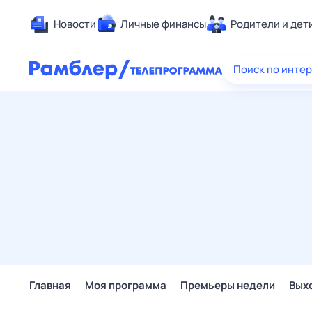
Новости
Личные финансы
Родители и дет
Здоровье
Поиск по инте
Развлечен
Дом и уют
Спорт
Карьера
Авто
Технологи
Жизненные
Сберегаем
Гороскопы
Главная
Моя программа
Премьеры недели
Вых