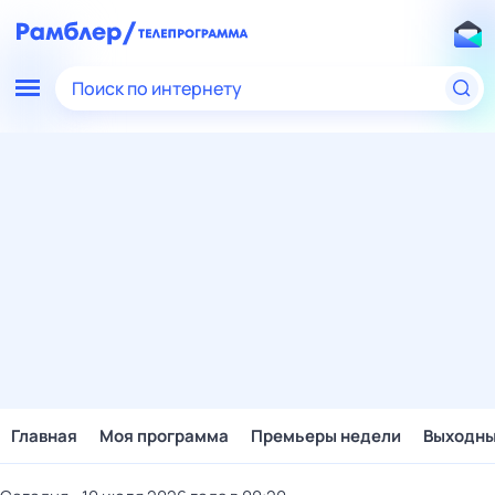
Поиск по интернету
Главная
Моя программа
Премьеры недели
Выходн