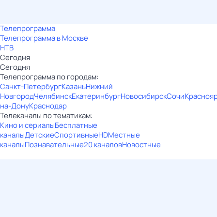
Телепрограмма
Телепрограмма в Москве
НТВ
Сегодня
Сегодня
Телепрограмма по городам:
Санкт-Петербург
Казань
Нижний
Новгород
Челябинск
Екатеринбург
Новосибирск
Сочи
Красноя
на-Дону
Краснодар
Телеканалы по тематикам:
Кино и сериалы
Бесплатные
каналы
Детские
Спортивные
HD
Местные
каналы
Познавательные
20 каналов
Новостные