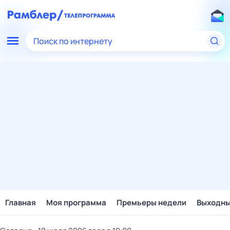
Поиск по интернету
Главная
Моя программа
Премьеры недели
Выходн